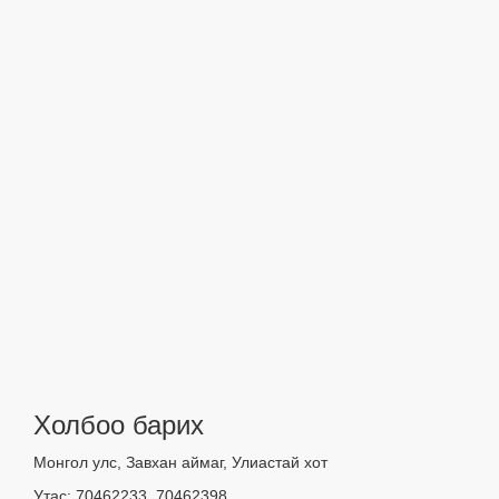
Холбоо барих
Монгол улс, Завхан аймаг, Улиастай хот
Утас: 70462233, 70462398