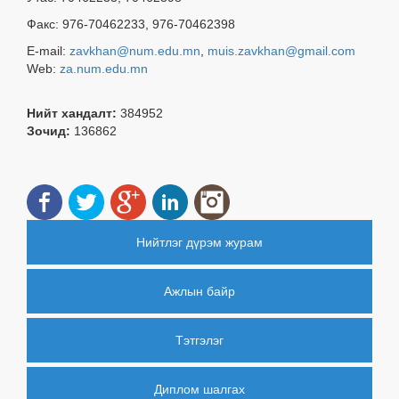
Факс: 976-70462233, 976-70462398
E-mail:
zavkhan@num.edu.mn
,
muis.zavkhan@gmail.com
Web:
za.num.edu.mn
Нийт хандалт:
384952
Зочид:
136862
Нийтлэг дүрэм журам
Ажлын байр
Тэтгэлэг
Диплом шалгах