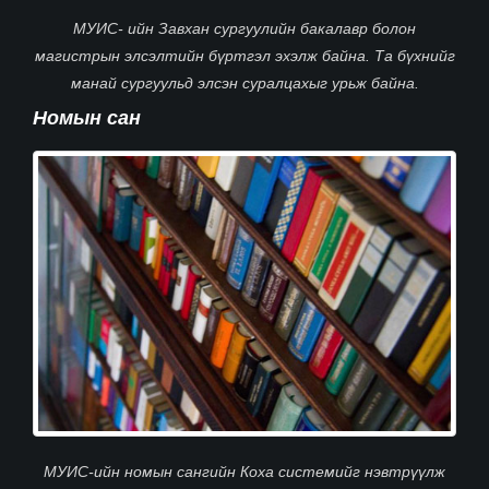
МУИС- ийн Завхан сургуулийн бакалавр болон
магистрын элсэлтийн бүртгэл эхэлж байна. Та бүхнийг
манай сургуульд элсэн суралцахыг урьж байна.
Номын сан
МУИС-ийн номын сангийн Коха системийг нэвтрүүлж