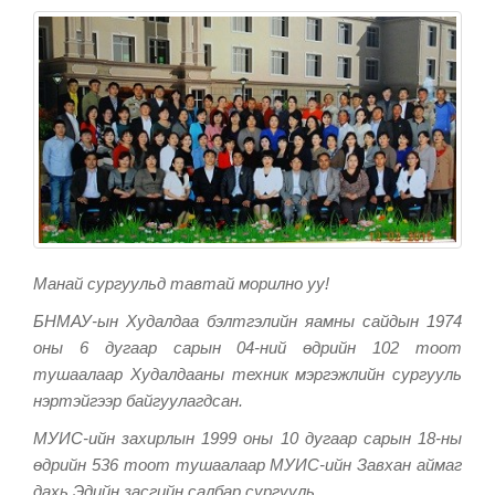
Манай сургуульд тавтай морилно уу!
БНМАУ-ын Худалдаа бэлтгэлийн яамны сайдын 1974
оны 6 дугаар сарын 04-ний өдрийн 102 тоот
тушаалаар Худалдааны техник мэргэжлийн сургууль
нэртэйгээр байгуулагдсан.
МУИС-ийн захирлын 1999 оны 10 дугаар сарын 18-ны
өдрийн 536 тоот тушаалаар МУИС-ийн Завхан аймаг
дахь Эдийн засгийн салбар сургууль.