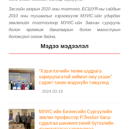
Засгийн газрын 2010 оны тогтоол, БСШУЯ-ны сайдын
2010 оны тушаалыг хэрэгжүүлж МУИС-ийн удирдах
зөвлөлийн тогтоолоор МУИС-ийн Завхан сургууль
болон өргөжиж бакалаврын болон магистрын
боловсрол олгож байна.
Мэдээ мэдээлэл
“Хэрэглэгчийн төлөө шудрага
хариуцлагатай хиймэл оюу ухаан”
сэдэвт танин мэдэхүйн тэмцээнд
2024.03.19
МУИС-ийн Бизнесийн Сургуулийн
зөвлөх профессор Р.Энхбат багш
судалгаа шинжилгээний бүтээлийн
дээжүүдээсээ гардууллаа.