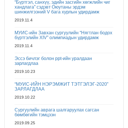
“Бүртгэл, санхүү, эдийн засгийн хөгжлийн чиг
Монгол гоёл Монгол соёл
хандлага” сэдэвт Оюутаны эрдэм
шинжилгээний V бага хурлын удирдамж
2019.12.2
2019.11.4
МУИС-ийн Завхан сургуулийн “Нягтлан бодох
Нягтлан бодох бүртгэлийн олимпиад,
бүртгэлийн XIV” олимпиадын удирдамж
Оюутны Эрдэм шинжилгээний бага
хурал боллоо.
2019.11.4
2019.12.2
Эссэ бичлэг болон ppt-ийн уралдаан
зарлагдлаа
2019.10.23
“Оюутны эрдэм шинжилгээний
бүтээлийн сэдэв сонгоход юуг
“МУИС-ИЙН НЭРЭМЖИТ ТЭТГЭЛЭГ-2020”
анхаарах вэ” сэдэвт сургалт
ЗАРЛАГДЛАА
2019.11.6
2019.10.22
Сургуулийн аврага шалгаруулах сагсан
“ЭРДМИЙН САР-I” эхэллээ.
бөмбөгийн тэмцээн
2019.11.5
2019.09.25