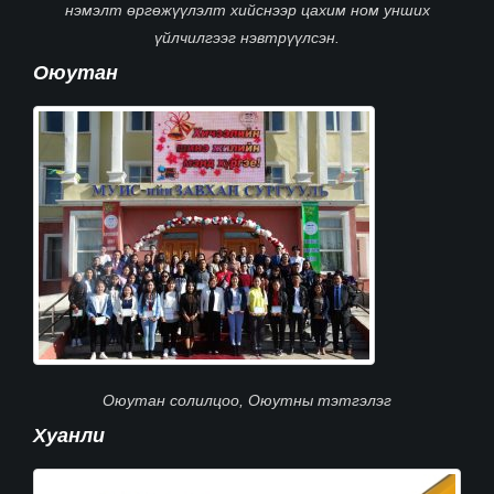
нэмэлт өргөжүүлэлт хийснээр цахим ном унших
үйлчилгээг нэвтрүүлсэн.
Оюутан
Оюутан солилцоо, Оюутны тэтгэлэг
Хуанли