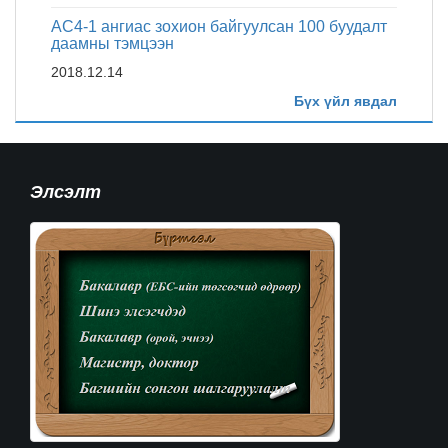
АС4-1 ангиас зохион байгуулсан 100 буудалт
даамны тэмцээн
“СҮНСНИЙ БАЯР”-ыг тэмдэглэн
өнгөрүүлэв
2018.12.14
Бүх үйл явдал
2019.11.5
Нягтлан бодох бүртгэлийн ном, сурах бичгийг
оюутанд нэгдсэн байдлаар танилцуулах
үзэсгэлэн
2018.12.14
Элсэлт
“Эрдмийн сар-1” аян
2018.12.14
МУИС-ийн Оюутны спортын бага наадам
2018.12.5
Хаврын улирлын МАГИСТР хөтөлбөрийн
элсэлт эхэллээ
2018.11.19