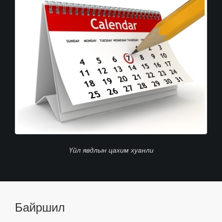
Үйл явдлын цахим хуанли
Байршил