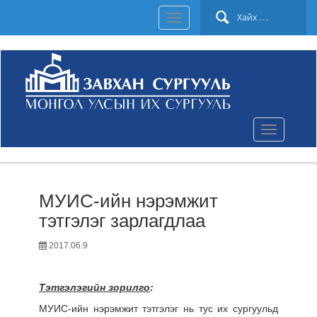
Хайх:
Toggle
navigation
Toggle
navigation
МУИС-ийн нэрэмжит
тэтгэлэг зарлагдлаа
2017.06.9
Тэтгэлэгийн зорилго
:
МУИС-ийн нэрэмжит тэтгэлэг нь тус их сургуульд