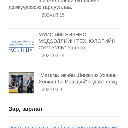
шинжилгээний бүтээлийн
дээжүүдээсээ гардууллаа.
2024.03.15
МУИС-ийн БИЗНЕС,
МЭДЭЭЛЛИЙН ТЕХНОЛОГИЙН
СУРГУУЛЬ” боллоо
2024.03.14
“Математикийн Шинжлэх Ухааны
Хөгжил ба Ирээдүй” сэдэвт лекц
2024.03.9
Зар, зарлал
“Бүртгэл, санхүү, эдийн засгийн хөгжлийн чиг