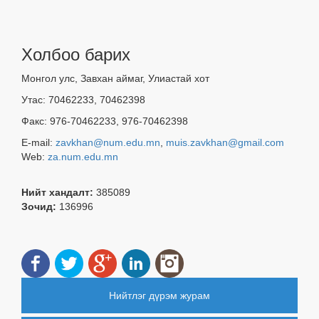
Холбоо барих
Монгол улс, Завхан аймаг, Улиастай хот
Утас: 70462233, 70462398
Факс: 976-70462233, 976-70462398
E-mail:
zavkhan@num.edu.mn
,
muis.zavkhan@gmail.com
Web:
za.num.edu.mn
Нийт хандалт:
385089
Зочид:
136996
Нийтлэг дүрэм журам