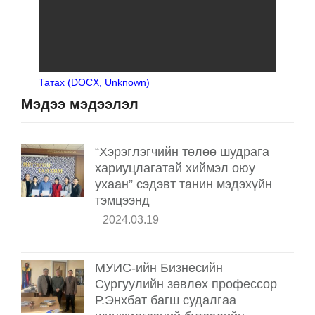
Татах (DOCX, Unknown)
Мэдээ мэдээлэл
“Хэрэглэгчийн төлөө шудрага
хариуцлагатай хиймэл оюу
ухаан” сэдэвт танин мэдэхүйн
тэмцээнд
2024.03.19
МУИС-ийн Бизнесийн
Сургуулийн зөвлөх профессор
Р.Энхбат багш судалгаа