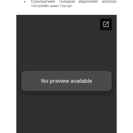
Суралцагчийн талаархи мэдээллийг агуулсан
тэтгэлгийн анкет /татах/