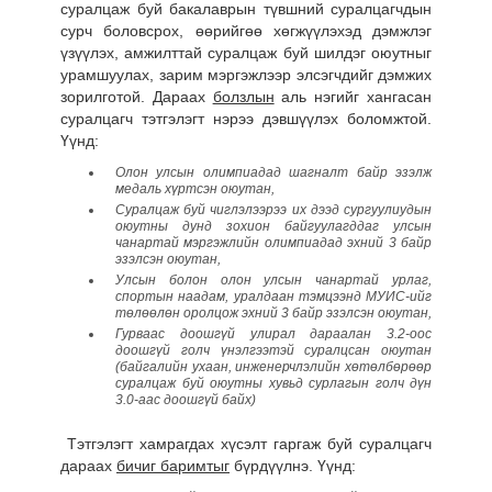
суралцаж буй бакалаврын түвшний суралцагчдын
сурч боловсрох, өөрийгөө хөгжүүлэхэд дэмжлэг
үзүүлэх, амжилттай суралцаж буй шилдэг оюутныг
урамшуулах, зарим мэргэжлээр элсэгчдийг дэмжих
зорилготой. Дараах
болзлын
аль нэгийг хангасан
суралцагч тэтгэлэгт нэрээ дэвшүүлэх боломжтой.
Үүнд:
Олон улсын олимпиадад шагналт байр эзэлж
медаль хүртсэн оюутан,
Суралцаж буй чиглэлээрээ их дээд сургуулиудын
оюутны дунд зохион байгуулагддаг улсын
чанартай мэргэжлийн олимпиадад эхний 3 байр
эзэлсэн оюутан,
Улсын болон олон улсын чанартай урлаг,
спортын наадам, уралдаан тэмцээнд МУИС-ийг
төлөөлөн оролцож эхний 3 байр эзэлсэн оюутан,
Гурваас доошгүй улирал дараалан 3.2-оос
доошгүй голч үнэлгээтэй суралцсан оюутан
(байгалийн ухаан, инженерчлэлийн хөтөлбөрөөр
суралцаж буй оюутны хувьд сурлагын голч дүн
3.0-аас доошгүй байх)
Тэтгэлэгт хамрагдах хүсэлт гаргаж буй суралцагч
дараах
бичиг баримтыг
бүрдүүлнэ. Үүнд: