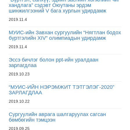
хандлага” сэдэвт Оюутаны эрдэм
шинжилгээний V бага хурлын удирдамж
2019.11.4
МУИС-ийн Завхан сургуулийн “Нягтлан бодох
бүртгэлийн XIV” олимпиадын удирдамж
2019.11.4
Эссэ бичлэг болон ppt-ийн уралдаан
зарлагдлаа
2019.10.23
“МУИС-ИЙН НЭРЭМЖИТ ТЭТГЭЛЭГ-2020”
ЗАРЛАГДЛАА
2019.10.22
Сургуулийн аврага шалгаруулах сагсан
бөмбөгийн тэмцээн
2019.09.25