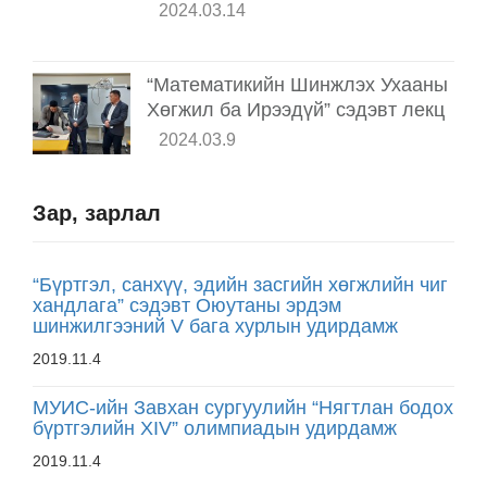
2024.03.14
“Математикийн Шинжлэх Ухааны
Хөгжил ба Ирээдүй” сэдэвт лекц
2024.03.9
Зар, зарлал
“Бүртгэл, санхүү, эдийн засгийн хөгжлийн чиг
хандлага” сэдэвт Оюутаны эрдэм
шинжилгээний V бага хурлын удирдамж
2019.11.4
МУИС-ийн Завхан сургуулийн “Нягтлан бодох
бүртгэлийн XIV” олимпиадын удирдамж
2019.11.4