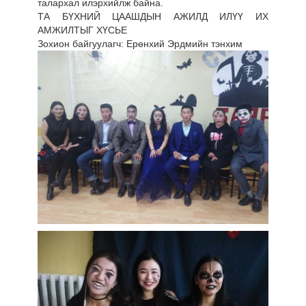
талархал илэрхийлж байна.
ТА БҮХНИЙ ЦААШДЫН АЖИЛД ИЛҮҮ ИХ
АМЖИЛТЫГ ХҮСЬЕ
Зохион байгуулагч: Ерөнхий Эрдмийн тэнхим