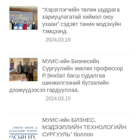
“Хэрэглэгчийн төлөө шудрага
хариуцлагатай хиймэл оюу
ухаан” сэдэвт танин мэдэхүйн
тэмцээнд
2024.03.19
МУИС-ийн Бизнесийн
Сургуулийн зөвлөх профессор
Р.Энхбат багш судалгаа
шинжилгээний бүтээлийн
дээжүүдээсээ гардууллаа.
2024.03.15
МУИС-ийн БИЗНЕС,
МЭДЭЭЛЛИЙН ТЕХНОЛОГИЙН
СУРГУУЛЬ” боллоо