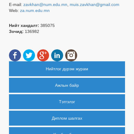
E-mail:
zavkhan@num.edu.mn
,
muis.zavkhan@gmail.com
Web:
za.num.edu.mn
Нийт хандалт:
385075
Зочид:
136982
Нийтлэг дүрэм журам
Ажлын байр
Тэтгэлэг
Диплом шалгах