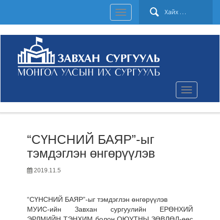
Хайх:
Toggle
navigation
Toggle
navigation
“СҮНСНИЙ БАЯР”-ыг
тэмдэглэн өнгөрүүлэв
2019.11.5
“СҮНСНИЙ БАЯР”-ыг тэмдэглэн өнгөрүүлэв
МУИС-ийн Завхан сургуулийн ЕРӨНХИЙ
ЭРДМИЙН ТЭНХИМ болон ОЮУТНЫ ЗӨВЛӨЛ-өөс