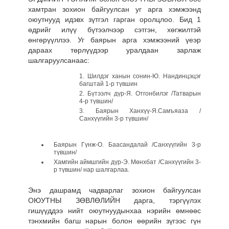
хамтран зохион байгуулсан уг арга хэмжээнд
оюутнууд идэвх зүтгэл гарган оролцлоо. Бид 1
өдрийг илүү бүтээлчээр сэтгэн, хөгжилтэй
өнгөрүүллээ. Уг баярын арга хэмжээний үеэр
дараах төрлүүдээр уралдаан зарлаж
шалгаруулсанаас:
Шилдэг ханын сонин-Ю. Нандинцэцэг
багштай 1-р түвшин
Бүтээлч дүр-Я. Отгонбилэг /Татварын
4-р түвшин/
Баярын Ханхүү-Я.Самъяаза /
Санхүүгийн 3-р түвшин
/
Баярын Гүнж-О. Баасандалай /Санхүүгийн 3-р
түвшин/
Хамгийн аймшгийн дүр-Э. Мөнхбат /Санхүүгийн 3-
р түвшин/ нар шалгарлаа.
Энэ дашрамд чадварлаг зохион байгуулсан
ОЮУТНЫ ЗӨВЛӨЛИЙН дарга, тэргүүлэх
гишүүддээ нийт оюутнуудынхаа нэрийн өмнөөс
тэнхмийн багш нарын болон өөрийн зүгээс гүн