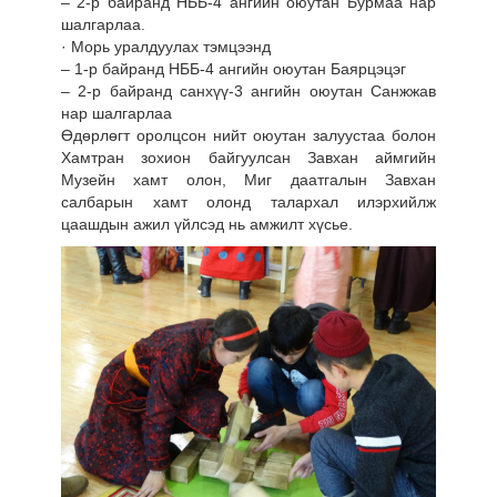
– 2-р байранд НББ-4 ангийн оюутан Бурмаа нар
шалгарлаа.
· Морь уралдуулах тэмцээнд
– 1-р байранд НББ-4 ангийн оюутан Баярцэцэг
– 2-р байранд санхүү-3 ангийн оюутан Санжжав
нар шалгарлаа
Өдөрлөгт оролцсон нийт оюутан залуустаа болон
Хамтран зохион байгуулсан Завхан аймгийн
Музейн хамт олон, Миг даатгалын Завхан
салбарын хамт олонд талархал илэрхийлж
цаашдын ажил үйлсэд нь амжилт хүсье.