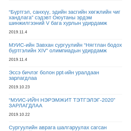
“Бүртгэл, санхүү, эдийн засгийн хөгжлийн чиг
хандлага” сэдэвт Оюутаны эрдэм
шинжилгээний V бага хурлын удирдамж
2019.11.4
МУИС-ийн Завхан сургуулийн “Нягтлан бодох
бүртгэлийн XIV” олимпиадын удирдамж
2019.11.4
Эссэ бичлэг болон ppt-ийн уралдаан
зарлагдлаа
2019.10.23
“МУИС-ИЙН НЭРЭМЖИТ ТЭТГЭЛЭГ-2020”
ЗАРЛАГДЛАА
2019.10.22
Сургуулийн аврага шалгаруулах сагсан