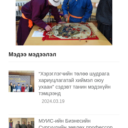
Мэдээ мэдээлэл
“Хэрэглэгчийн төлөө шудрага
хариуцлагатай хиймэл оюу
ухаан” сэдэвт танин мэдэхүйн
тэмцээнд
2024.03.19
МУИС-ийн Бизнесийн
Сургуулийн зөвлөх профессор