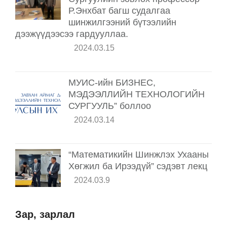
Р.Энхбат багш судалгаа
шинжилгээний бүтээлийн
дээжүүдээсээ гардууллаа.
2024.03.15
МУИС-ийн БИЗНЕС,
МЭДЭЭЛЛИЙН ТЕХНОЛОГИЙН
СУРГУУЛЬ” боллоо
2024.03.14
“Математикийн Шинжлэх Ухааны
Хөгжил ба Ирээдүй” сэдэвт лекц
2024.03.9
Зар, зарлал