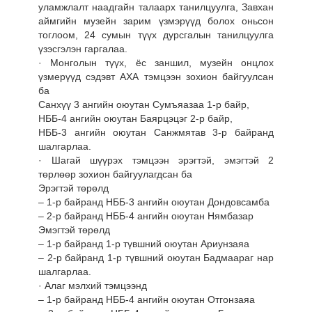
уламжлалт наадгайн талаарх танилцуулга, Завхан
аймгийн музейн зарим үзмэрүүд болох оньсон
тоглоом, 24 сумын түүх дурсгалын танилцуулга
үзэсгэлэн гаргалаа.
· Монголын түүх, ёс заншил, музейн онцлох
үзмерүүд сэдэвт АХА тэмцээн зохион байгуулсан
ба
Санхүү 3 ангийн оюутан Сумъяазаа 1-р байр,
НББ-4 ангийн оюутан Баярцэцэг 2-р байр,
НББ-3 ангийн оюутан Санжмятав 3-р байранд
шалгарлаа.
· Шагай шүүрэх тэмцээн эрэгтэй, эмэгтэй 2
төрлөөр зохион байгуулагдсан ба
Эрэгтэй төрөлд
– 1-р байранд НББ-3 ангийн оюутан Дондовсамба
– 2-р байранд НББ-4 ангийн оюутан Нямбазар
Эмэгтэй төрөлд
– 1-р байранд 1-р түвшний оюутан Ариунзаяа
– 2-р байранд 1-р түвшний оюутан Бадмаараг нар
шалгарлаа.
· Алаг мэлхий тэмцээнд
– 1-р байранд НББ-4 ангийн оюутан Отгонзаяа