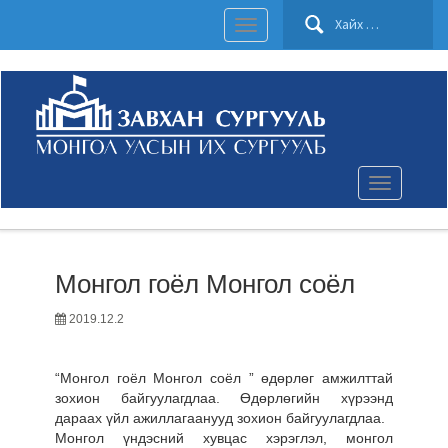
Хайх:
Toggle
navigation
Toggle
navigation
Монгол гоёл Монгол соёл
2019.12.2
“Монгол гоёл Монгол соёл ” өдөрлөг амжилттай
зохион байгуулагдлаа. Өдөрлөгийн хүрээнд
дараах үйл ажиллагаанууд зохион байгуулагдлаа.
Монгол үндэсний хувцас хэрэглэл, монгол