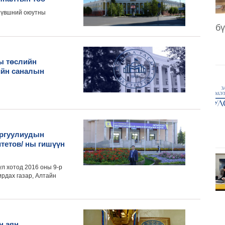
 түвшний оюутны
бү
ы төслийн
ийн саналын
ургуулиудын
тетов/ ны гишүүн
л хотод 2016 оны 9-р
рдах газар, Алтайн
н аян