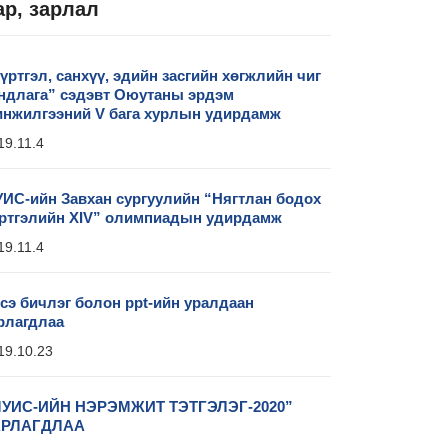
ар, зарлал
үртгэл, санхүү, эдийн засгийн хөгжлийн чиг
ндлага” сэдэвт Оюутаны эрдэм
нжилгээний V бага хурлын удирдамж
19.11.4
ИС-ийн Завхан сургуулийн “Нягтлан бодох
ртгэлийн XIV” олимпиадын удирдамж
19.11.4
сэ бичлэг болон ppt-ийн уралдаан
рлагдлаа
19.10.23
УИС-ИЙН НЭРЭМЖИТ ТЭТГЭЛЭГ-2020”
АРЛАГДЛАА