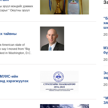
З
ы эрүүл мэндийг дэмжих
 сарыг “ Оюутны эрүүл
“Б
ха
ши
нх тайвны
20
e American state of
МУ
to say I moved from “Big
бү
orked in Washington, D.C.
20
Эс
“МУИС-ийн
за
инд хэрэгжүүлэх
20
“М
З