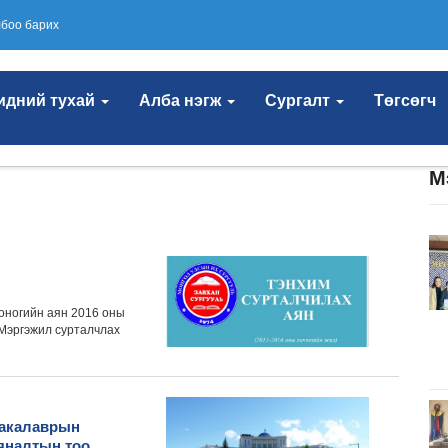
боо барих
идний тухай
Алба нэгж
Сургалт
Төгсөгч
М
хоногийн аян 2016 оны
 Мэргэжил сурталчлах
бакалаврын
яналтын тоо