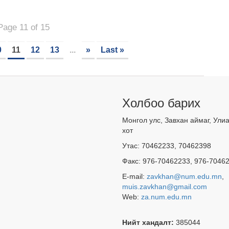
Page 11 of 15
0
11
12
13
...
»
Last »
Холбоо барих
Монгол улс, Завхан аймаг, Ули
хот
Утас: 70462233, 70462398
Факс: 976-70462233, 976-7046
E-mail:
zavkhan@num.edu.mn
,
muis.zavkhan@gmail.com
Web:
za.num.edu.mn
Нийт хандалт:
385044