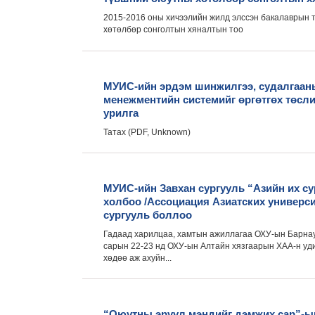
2015-2016 оны хичээлийн жилд элссэн бакалаврын
хөтөлбөр сонголтын хяналтын тоо
МУИС-ийн эрдэм шинжилгээ, судалгаан
менежментийн системийг өргөтгөх төсл
урилга
Татах (PDF, Unknown)
МУИС-ийн Завхан сургууль “Азийн их с
холбоо /Ассоциация Азиатских универси
сургууль боллоо
Гадаад харилцаа, хамтын ажиллагаа ОХУ-ын Барнау
сарын 22-23 нд ОХУ-ын Алтайн хязгаарын ХАА-н уди
хөдөө аж ахуйн...
“Оюутны эрүүл мэндийг дэмжих сар”-ы