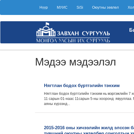
Нүүр
МУИС
SiSi
Оюутны зөвлөл
Хол
Б
Мэдээ мэдээлэл
Нягтлан бодох бүртгэлийн тэнхим
Нягтлан бодох бүртгэлийн тэнхим нь мэргэжлийн 7 
11 сарын 01-наас 11сарын 5-ны хооронд явууллаа.
аяны хүрээнд...
2015-2016 оны хичээлийн жилд элссэн 
түвшний оюутны хөтөлбөр сонголтын х