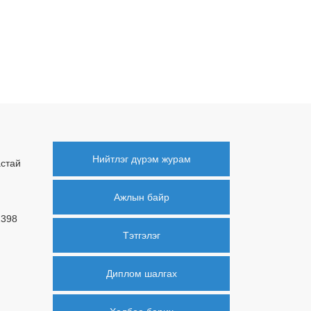
Нийтлэг дүрэм журам
астай
Ажлын байр
2398
Тэтгэлэг
Диплом шалгах