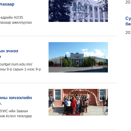
20
слахаар
 өдрийн А/235
Су
слахаар ажиллуулах
бө
20
ын эчнээ
э
burtgel.num.edu.mn/
оны 9-р сарын 1-нээс 9-р
 оны хичээлийн
.
МУИС-ийн Завхан
ээж ёслол төгөлдөр