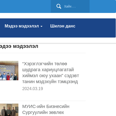
Хайх:
Мэдээ мэдээлэл
Шилэн данс
эдээ мэдээлэл
“Хэрэглэгчийн төлөө
шудрага хариуцлагатай
хиймэл оюу ухаан” сэдэвт
танин мэдэхүйн тэмцээнд
2024.03.19
МУИС-ийн Бизнесийн
Сургуулийн зөвлөх