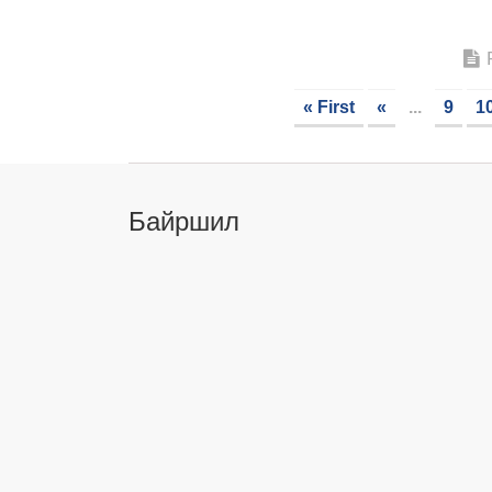
« First
«
...
9
1
Байршил