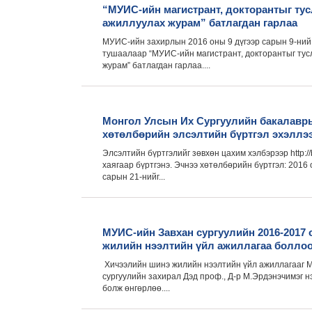
“МУИС-ийн магистрант, докторантыг ту
ажиллуулах журам” батлагдан гарлаа
МУИС-ийн захирлын 2016 оны 9 дүгээр сарын 9-ний
тушаалаар “МУИС-ийн магистрант, докторантыг ту
журам” батлагдан гарлаа....
Монгол Улсын Их Сургуулийн бакалавр
хөтөлбөрийн элсэлтийн бүртгэл эхэллэ
Элсэлтийн бүртгэлийг зөвхөн цахим хэлбэрээр http://
хаягаар бүртгэнэ. Эчнээ хөтөлбөрийн бүртгэл: 2016 
сарын 21-нийг...
МУИС-ийн Завхан сургуулийн 2016-2017
жилийн нээлтийн үйл ажиллагаа боллоо
Хичээлийн шинэ жилийн нээлтийн үйл ажиллагааг 
сургуулийн захирал Дэд проф., Д-р М.Эрдэнэчимэг н
болж өнгөрлөө....