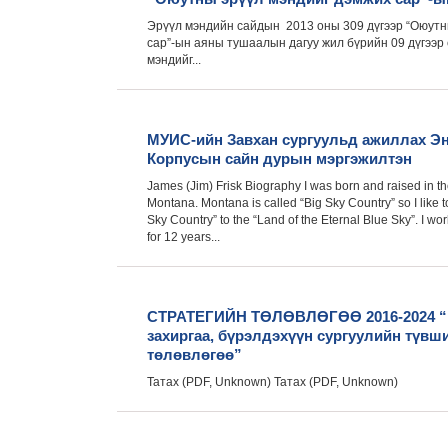
Эрүүл мэндийн сайдын 2013 оны 309 дүгээр “Оюутн
сар”-ын аяны тушаалын дагуу жил бүрийн 09 дүгээр
мэндийг...
МУИС-ийн Завхан сургуульд ажиллах Э
Корпусын сайн дурын мэргэжилтэн
James (Jim) Frisk Biography I was born and raised in th
Montana. Montana is called “Big Sky Country” so I like 
Sky Country” to the “Land of the Eternal Blue Sky”. I w
for 12 years...
СТРАТЕГИЙН ТӨЛӨВЛӨГӨӨ 2016-2024 
захиргаа, бүрэлдэхүүн сургуулийн түвш
төлөвлөгөө”
Татах (PDF, Unknown) Татах (PDF, Unknown)