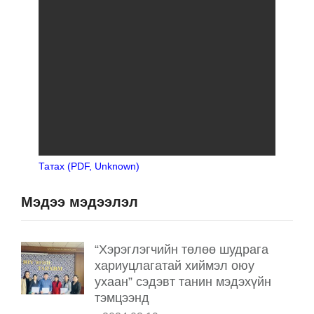
Татах (PDF, Unknown)
Мэдээ мэдээлэл
“Хэрэглэгчийн төлөө шудрага
хариуцлагатай хиймэл оюу
ухаан” сэдэвт танин мэдэхүйн
тэмцээнд