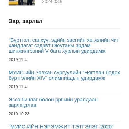
2024.03.9
Зар, зарлал
“Бүртгэл, санхүү, эдийн засгийн хөгжлийн чиг
хандлага” сэдэвт Оюутаны эрдэм
шинжилгээний V бага хурлын удирдамж
2019.11.4
МУИС-ийн Завхан сургуулийн “Нягтлан бодох
бүртгэлийн XIV” олимпиадын удирдамж
2019.11.4
Эссэ бичлэг болон ppt-ийн уралдаан
зарлагдлаа
2019.10.23
“МУИС-ИЙН НЭРЭМЖИТ ТЭТГЭЛЭГ-2020”