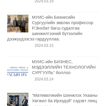
2024.03.19
МУИС-ийн Бизнесийн
Сургуулийн зөвлөх профессор
Р.Энхбат багш судалгаа
шинжилгээний бүтээлийн
дээжүүдээсээ гардууллаа.
2024.03.15
МУИС-ийн БИЗНЕС,
МЭДЭЭЛЛИЙН ТЕХНОЛОГИЙН
СУРГУУЛЬ” боллоо
2024.03.14
“Математикийн Шинжлэх Ухааны
Хөгжил ба Ирээдүй” сэдэвт лекц